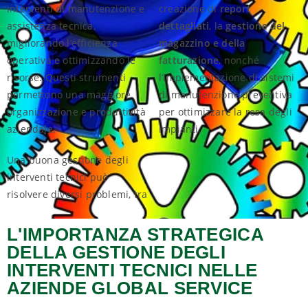
interventi di manutenzione e
creazione di
report
assistenza tecnica,
dettagliati
, la
gestione del
migliorando l’efficienza
magazzino e della
operativa e ottimizzando le
fatturazione
, nonché
risorse. Questi strumenti
l’implementazione di sistemi
permettono una maggiore
di manutenzione preventiva
organizzazione e produttività
per ottimizzare la resa degli
aziendale.
impianti.
Una buona gestione degli
interventi tecnici può
risolvere diversi problemi, tra
L'IMPORTANZA STRATEGICA
DELLA GESTIONE DEGLI
INTERVENTI TECNICI NELLE
AZIENDE GLOBAL SERVICE