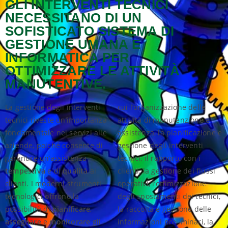
GLI INTERVENTI TECNICI
NECESSITANO DI UN
SOFISTICATO SISTEMA DI
GESTIONE UMANA E
INFORMATICA PER
OTTIMIZZARE LE ATTIVITÀ
MANUTENTIVE.
La gestione degli interventi
cui l’organizzazione delle
tecnici riveste un’importanza
attività di manutenzione e
fondamentale nei servizi alle
assistenza, la pianificazione e
aziende, poiché consente di
gestione degli interventi
garantire un’assistenza
tecnici, il rapporto con i
tempestiva
e di
qualità
ai
clienti, la gestione dei flussi
clienti. I moderni strumenti
operativi, l’ottimizzazione
tecnologici offrono la
degli spostamenti dei tecnici,
possibilità di
pianificare
,
la raccolta e gestione delle
assegnare
e
monitorare
gli
informazioni preliminari, la